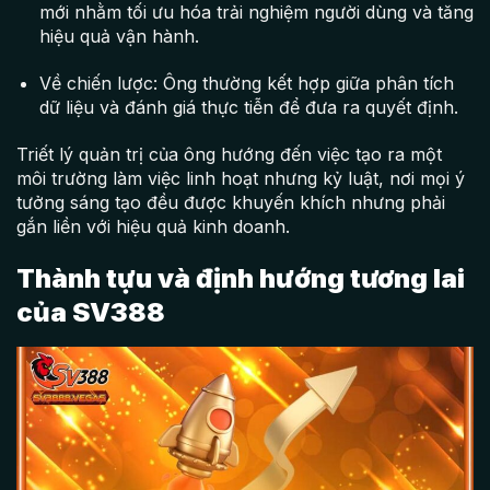
mới nhằm tối ưu hóa trải nghiệm người dùng và tăng
hiệu quả vận hành.
Về chiến lược: Ông thường kết hợp giữa phân tích
dữ liệu và đánh giá thực tiễn để đưa ra quyết định.
Triết lý quản trị của ông hướng đến việc tạo ra một
môi trường làm việc linh hoạt nhưng kỷ luật, nơi mọi ý
tưởng sáng tạo đều được khuyến khích nhưng phải
gắn liền với hiệu quả kinh doanh.
Thành tựu và định hướng tương lai
của SV388