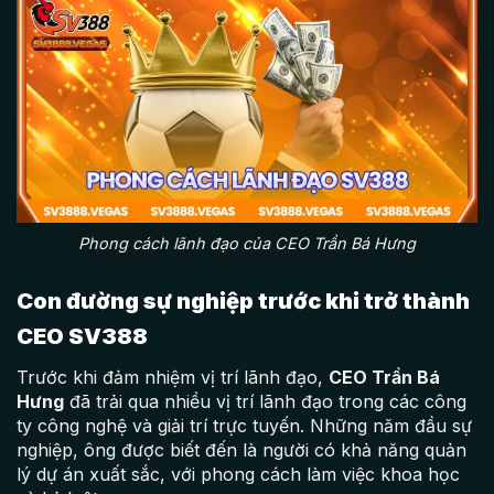
Phong cách lãnh đạo của CEO Trần Bá Hưng
Con đường sự nghiệp trước khi trở thành
CEO SV388
Trước khi đảm nhiệm vị trí lãnh đạo,
CEO Trần Bá
Hưng
đã trải qua nhiều vị trí lãnh đạo trong các công
ty công nghệ và giải trí trực tuyến. Những năm đầu sự
nghiệp, ông được biết đến là người có khả năng quản
lý dự án xuất sắc, với phong cách làm việc khoa học