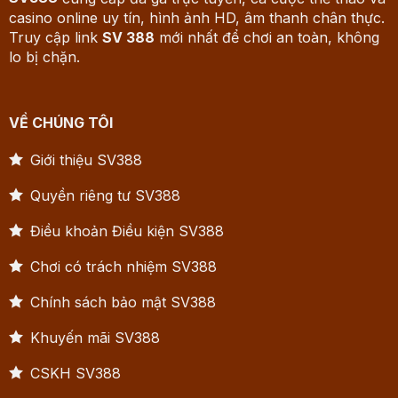
casino online uy tín, hình ảnh HD, âm thanh chân thực.
Truy cập link
SV 388
mới nhất để chơi an toàn, không
lo bị chặn.
VỀ CHÚNG TÔI
Giới thiệu SV388
Quyền riêng tư SV388
Điều khoản Điều kiện SV388
Chơi có trách nhiệm SV388
Chính sách bảo mật SV388
Khuyến mãi SV388
CSKH SV388