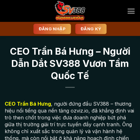
Bỏ
qua
nội
dung
ĐĂNG NHẬP
ĐĂNG KÝ
CEO Trần Bá Hưng – Người
Dẫn Dắt SV388 Vươn Tầm
Quốc Tế
CEO Trần Bá Hưng
, người đứng đầu SV388 – thương
hiệu nổi tiếng qua nền tảng ozviz.io, đã khẳng định vai
trò then chốt trong việc đưa doanh nghiệp bứt phá
giữa thị trường giải trí trực tuyến đầy cạnh tranh. Ông
không chỉ xuất sắc trong quản lý và vận hành hệ
thống, mà còn nổi bật ở khả năng hoạch định chiến