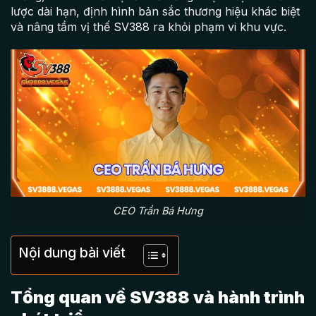
lược dài hạn, định hình bản sắc thương hiệu khác biệt
và nâng tầm vị thế SV388 ra khỏi phạm vi khu vực.
CEO Trần Bá Hưng
Nội dung bài viết
Tổng quan về SV388 và hành trình