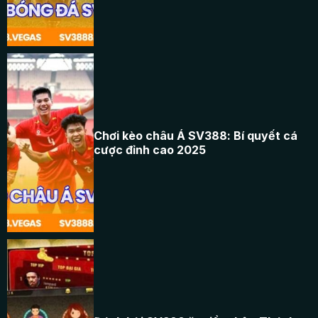
quyết chốt kèo
chuẩn
Chơi kèo châu Á SV388: Bí quyết cá
Chơi kèo châu
cược đỉnh cao 2025
Á SV388: Bí
quyết cá cược
đỉnh cao