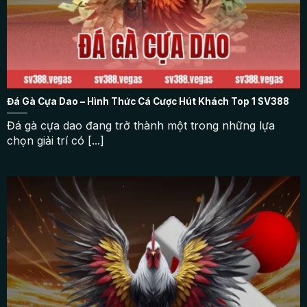
Đá gà cựa dao
Đá Gà Cựa Dao – Hình Thức Cá Cược Hút Khách Top 1 SV388
Đá gà cựa dao đang trở thành một trong những lựa
chọn giải trí có [...]