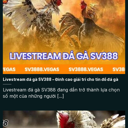
Livestream đá gà SV388 – Đỉnh cao giải trí
Livestream đá gà SV388 – Đỉnh cao giải trí cho tín đồ đá gà
Livestream đá gà SV388 đang dần trở thành lựa chọn
số một của những người [...]