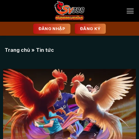
Bỏ
qua
nội
dung
ĐĂNG NHẬP
ĐĂNG KÝ
Trang chủ
»
Tin tức