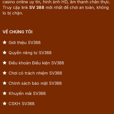
casino online uy tín, hình ảnh HD, âm thanh chân thực.
Truy cập link
SV 388
mới nhất để chơi an toàn, không
lo bị chặn.
VỀ CHÚNG TÔI
Giới thiệu SV388
Quyền riêng tư SV388
Điều khoản Điều kiện SV388
Chơi có trách nhiệm SV388
Chính sách bảo mật SV388
Khuyến mãi SV388
CSKH SV388