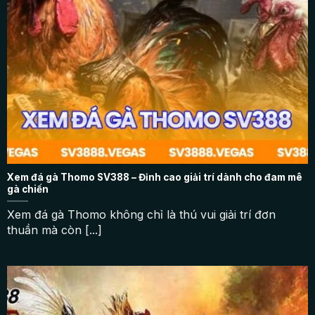
Xem đá gà Thomo – Đỉnh cao giải trí
Xem đá gà Thomo SV388 – Đỉnh cao giải trí dành cho đam mê
gà chiến
Xem đá gà Thomo không chỉ là thú vui giải trí đơn
thuần mà còn [...]