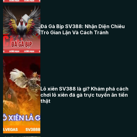
Đá Gà Bịp SV388: Nhận Diện Chiêu
Trò Gian Lận Và Cách Tránh
đá gà bịp
Lô xiên SV388 là gì? Khám phá cách
Lô xiên SV388
chơi lô xiên đá gà trực tuyến ăn tiền
thật
là gì? Khám
phá cách chơi
lô xiên đá gà