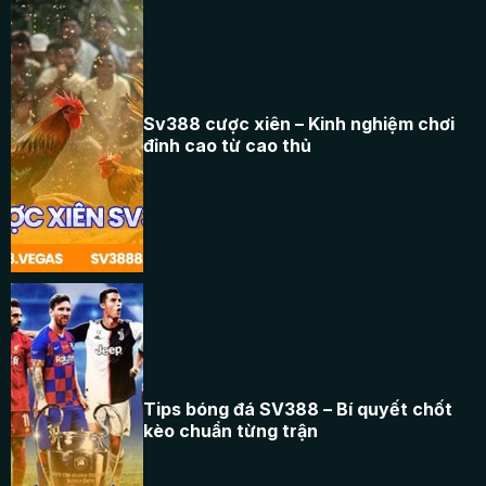
Sv388 cược xiên – Kinh nghiệm chơi
Sv388 cược
đỉnh cao từ cao thủ
xiên – Kinh
nghiệm chơi
đỉnh cao
Tips bóng đá SV388 – Bí quyết chốt
Tips bóng đá
kèo chuẩn từng trận
SV388 – Bí