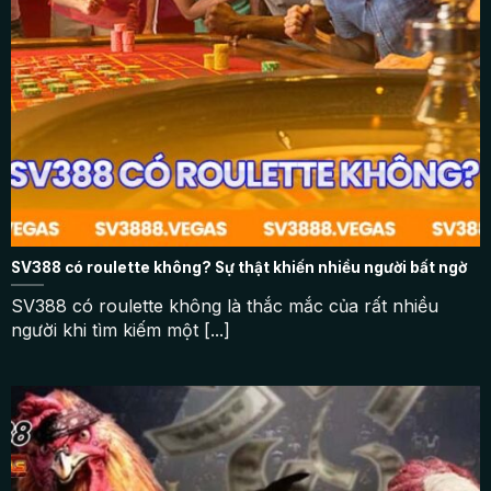
SV388 có roulette không?
SV388 có roulette không? Sự thật khiến nhiều người bất ngờ
SV388 có roulette không là thắc mắc của rất nhiều
người khi tìm kiếm một [...]