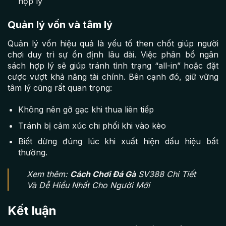
hợp lý
Quản lý vốn và tâm lý
Quản lý vốn hiệu quả là yếu tố then chốt giúp người
chơi duy trì sự ổn định lâu dài. Việc phân bổ ngân
sách hợp lý sẽ giúp tránh tình trạng “all-in” hoặc đặt
cược vượt khả năng tài chính. Bên cạnh đó, giữ vững
tâm lý cũng rất quan trọng:
Không nên gỡ gạc khi thua liên tiếp
Tránh bị cảm xúc chi phối khi vào kèo
Biết dừng đúng lúc khi xuất hiện dấu hiệu bất
thường.
Xem thêm:
Cách Chơi Đá Gà
SV388 Chi Tiết
Và Dễ Hiểu Nhất Cho Người Mới
Kết luận