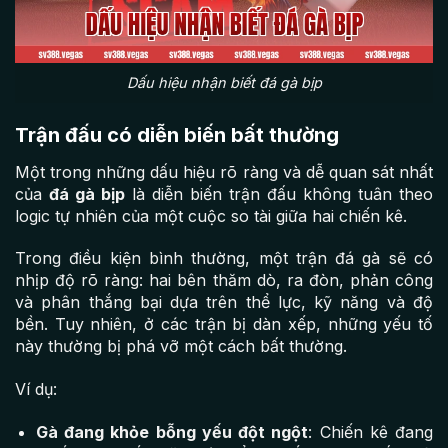
Dấu hiệu nhận biết đá gà bịp
Trận đấu có diễn biến bất thường
Một trong những dấu hiệu rõ ràng và dễ quan sát nhất
của
đá gà bịp
là diễn biến trận đấu không tuân theo
logic tự nhiên của một cuộc so tài giữa hai chiến kê.
Trong điều kiện bình thường, một trận đá gà sẽ có
nhịp độ rõ ràng: hai bên thăm dò, ra đòn, phản công
và phân thắng bại dựa trên thể lực, kỹ năng và độ
bền. Tuy nhiên, ở các trận bị dàn xếp, những yếu tố
này thường bị phá vỡ một cách bất thường.
Ví dụ:
Gà đang khỏe bỗng yếu đột ngột
: Chiến kê đang