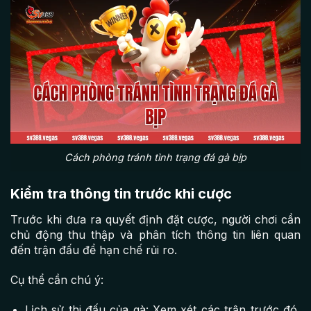
Cách phòng tránh tình trạng đá gà bịp
Kiểm tra thông tin trước khi cược
Trước khi đưa ra quyết định đặt cược, người chơi cần
chủ động thu thập và phân tích thông tin liên quan
đến trận đấu để hạn chế rủi ro.
Cụ thể cần chú ý:
Lịch sử thi đấu của gà: Xem xét các trận trước đó,