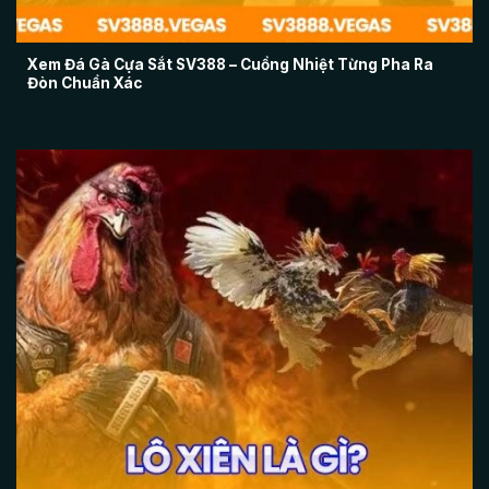
Xem Đá Gà Cựa Sắt – Cuồng Nhiệt Từng Pha Ra Đòn
Xem Đá Gà Cựa Sắt SV388 – Cuồng Nhiệt Từng Pha Ra
Đòn Chuẩn Xác
Lô xiên SV388 là gì? Khám phá cách chơi lô xiên đá