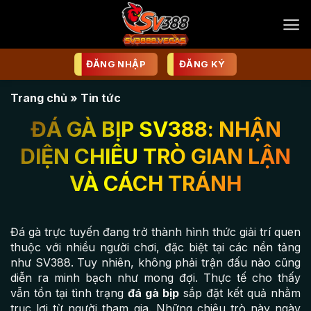
Bỏ
qua
nội
dung
ĐĂNG NHẬP
ĐĂNG KÝ
Trang chủ
»
Tin tức
ĐÁ GÀ BỊP SV388: NHẬN
DIỆN CHIÊU TRÒ GIAN LẬN
VÀ CÁCH TRÁNH
Đá gà trực tuyến đang trở thành hình thức giải trí quen
thuộc với nhiều người chơi, đặc biệt tại các nền tảng
như SV388. Tuy nhiên, không phải trận đấu nào cũng
diễn ra minh bạch như mong đợi. Thực tế cho thấy
vẫn tồn tại tình trạng
đá gà bịp
sắp đặt kết quả nhằm
trục lợi từ người tham gia. Những chiêu trò này ngày