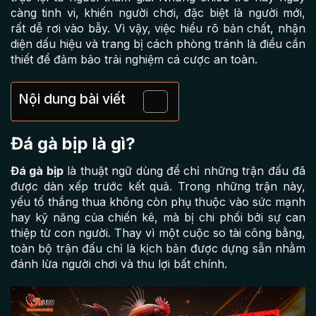
càng tinh vi, khiến người chơi, đặc biệt là người mới,
rất dễ rơi vào bẫy. Vì vậy, việc hiểu rõ bản chất, nhận
diện dấu hiệu và trang bị cách phòng tránh là điều cần
thiết để đảm bảo trải nghiệm cá cược an toàn.
Nội dung bài viết
Đá gà bịp là gì?
Đá gà bịp
là thuật ngữ dùng để chỉ những trận đấu đã
được dàn xếp trước kết quả. Trong những trận này,
yếu tố thắng thua không còn phụ thuộc vào sức mạnh
hay kỹ năng của chiến kê, mà bị chi phối bởi sự can
thiệp từ con người. Thay vì một cuộc so tài công bằng,
toàn bộ trận đấu chỉ là kịch bản được dựng sẵn nhằm
đánh lừa người chơi và thu lợi bất chính.