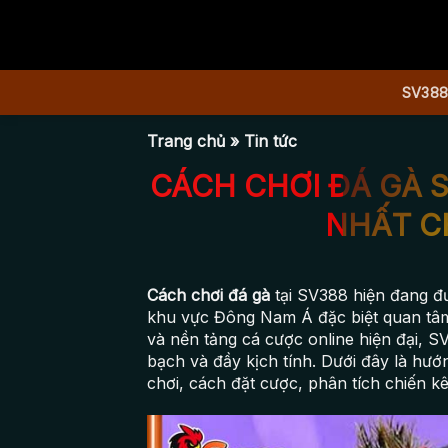
Bỏ
qua
nội
dung
SV38
Trang chủ
»
Tin tức
CÁCH CHƠI ĐÁ GÀ S
NHẤT C
Cách chơi đá gà
tại SV388 hiện đang đư
khu vực Đông Nam Á đặc biệt quan tâm.
và nền tảng cá cược online hiện đại, 
bạch và đầy kịch tính. Dưới đây là hướ
chơi, cách đặt cược, phân tích chiến kê