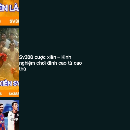
i lô xiên
đá gà
Sv388 cược xiên – Kinh
88 cược
nghiệm chơi đỉnh cao từ cao
thủ
n – Kinh
iệm chơi
ỉnh cao