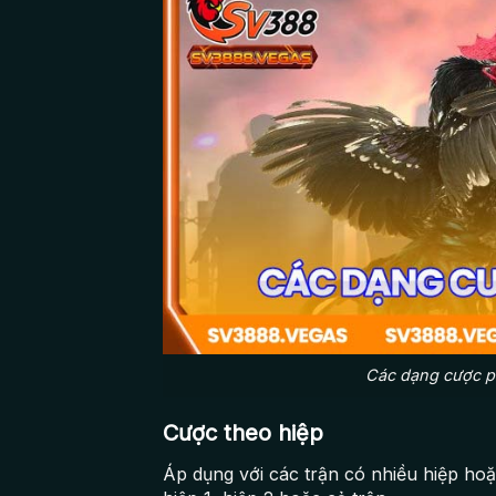
Các dạng cược ph
Cược theo hiệp
Áp dụng với các trận có nhiều hiệp hoặ