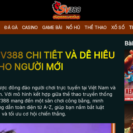
8
ĐÁ GÀ
CASINO
GAME BÀI
NỔ HŨ
THỂ THAO
XỔ SỐ
T
Bài
V388 CHI TIẾT VÀ DỄ HIỂU
HO NGƯỜI MỚI
cá
ợc đông đảo người chơi trực tuyến tại Việt Nam và
vảy
 Với mô hình kết hợp giữa thể thao truyền thống
SV388 mang đến một sân chơi công bằng, minh
ng dẫn toàn diện từ A-Z, giúp bạn nắm bắt luật
 và tối ưu cơ hội chiến thắng.