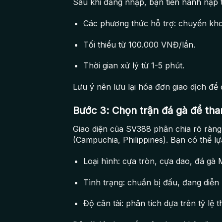
Sau khi đăng nhập, bạn tiến hành nạp t
Các phương thức hỗ trợ: chuyển khoả
Tối thiểu từ 100.000 VNĐ/lần.
Thời gian xử lý từ 1-5 phút.
Lưu ý nên lưu lại hóa đơn giao dịch để đ
Bước 3: Chọn trận đá gà để tha
Giao diện của SV388 phân chia rõ ràng 
(Campuchia, Philippines). Bạn có thể lự
Loại hình: cựa tròn, cựa dao, đá gà 
Tình trạng: chuẩn bị đấu, đang diễn r
Độ cân tài: phân tích dựa trên tỷ lệ 