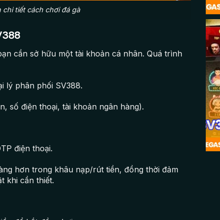
chi tiết cách chơi đá gà
SV388
bạn cần sở hữu một tài khoản cá nhân. Quá trình
Đ
i lý phân phối SV388.
SV
ti
n, số điện thoại, tài khoản ngân hàng).
Th
v
TP điện thoại.
 dàng hơn trong khâu nạp/rút tiền, đồng thời đảm
 khi cần thiết.