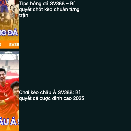
ps bóng
Tips bóng đá SV388 – Bí
quyết chốt kèo chuẩn từng
 SV388 –
trận
í quyết
hốt kèo
chuẩn
hơi kèo
Chơi kèo châu Á SV388: Bí
hâu Á
quyết cá cược đỉnh cao 2025
388: Bí
uyết cá
ợc đỉnh
cao