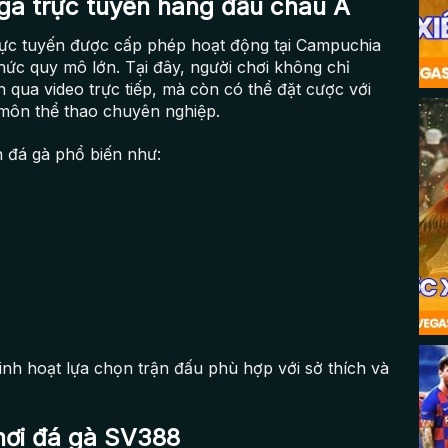
 gà trực tuyến hàng đầu châu Á
chơ
rực tuyến được cấp phép hoạt động tại Campuchia
hức quy mô lớn. Tại đây, người chơi không chỉ
 qua video trực tiếp, mà còn có thể đặt cược với
 môn thể thao chuyên nghiệp.
 đá gà phổ biến như:
Sv3
xiê
ngh
đ
linh hoạt lựa chọn trận đấu phù hợp với sở thích và
hơi đá gà SV388