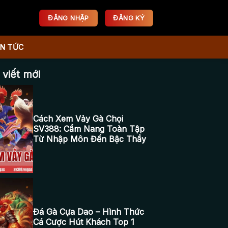
ĐĂNG NHẬP
ĐĂNG KÝ
IN TỨC
 viết mới
Cách Xem Vảy Gà Chọi
SV388: Cẩm Nang Toàn Tập
Từ Nhập Môn Đến Bậc Thầy
ch xem
 gà chọi
Đá Gà Cựa Dao – Hình Thức
Cá Cược Hút Khách Top 1