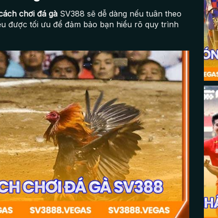
Ti
cách chơi đá gà
SV388 sẽ dễ dàng nếu tuân theo
đá
u được tối ưu để đảm bảo bạn hiểu rõ quy trình
B
c
C
c
SV
q
cư