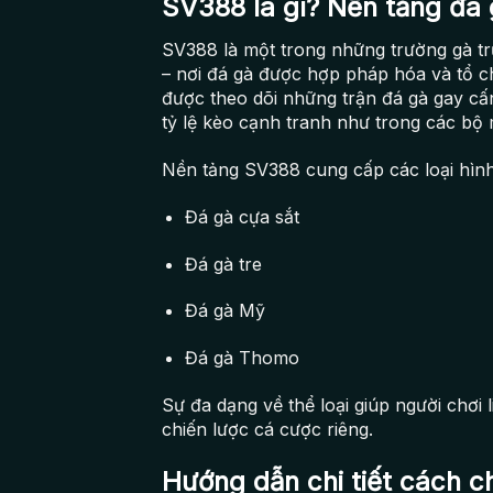
SV388 là gì? Nền tảng đá
SV388 là một trong những trường gà t
– nơi đá gà được hợp pháp hóa và tổ c
được theo dõi những trận đá gà gay cấn
tỷ lệ kèo cạnh tranh như trong các bộ
Nền tảng SV388 cung cấp các loại hình
Đá gà cựa sắt
Đá gà tre
Đá gà Mỹ
Đá gà Thomo
Sự đa dạng về thể loại giúp người chơi 
chiến lược cá cược riêng.
Hướng dẫn chi tiết cách c